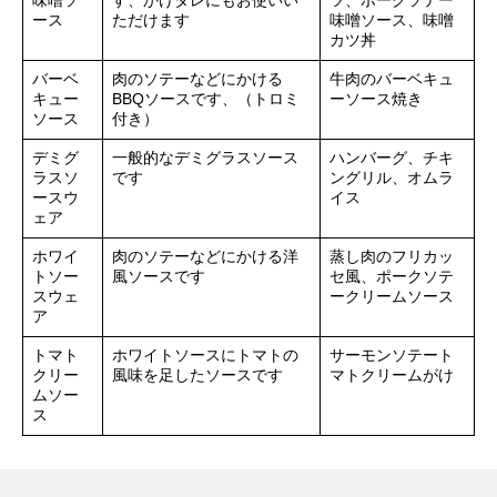
味噌ソ
す、かけダレにもお使いい
ツ、ポークソテー
ース
ただけます
味噌ソース、味噌
カツ丼
バーベ
肉のソテーなどにかける
牛肉のバーベキュ
キュー
BBQソースです、（トロミ
ーソース焼き
ソース
付き）
デミグ
一般的なデミグラスソース
ハンバーグ、チキ
ラスソ
です
ングリル、オムラ
ースウ
イス
ェア
ホワイ
肉のソテーなどにかける洋
蒸し肉のフリカッ
トソー
風ソースです
セ風、ポークソテ
スウェ
ークリームソース
ア
トマト
ホワイトソースにトマトの
サーモンソテート
クリー
風味を足したソースです
マトクリームがけ
ムソー
ス