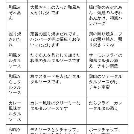
和風み
大根おろしの入った和風あ
揚げ鶏のみぞれあ
ぞれあ
んかけだれです
ん、焼鮭のみぞれ
ん
あんかけ、和風ハ
ンバーグ
照り焼
定番の照り焼きだれです。
鶏の照り焼き、ブ
きのた
ハンバーグ等に幅広くお使
リの照り焼き、照
れ
いいただけます
り焼きつくね
和風タ
たくあんを具として加えた
サーモンフライの
ルタル
和風のタルタルソースです
和風タルタル添
ソース
え、チキン南蛮
和風か
粒マスタードを入れたタル
鶏肉のソテータル
らしタ
タルソースです。
タルソースがけ、
ルタル
チキン南蛮
ソース
カレー
カレー風味のクリーミーな
たらフライ カレ
風味タ
タルタルソースです
ータルタル添え
ルタル
ソース
和風ケ
デミソースとケチャップ、
ポークチャップ、