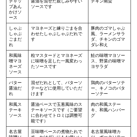
チャッ
醤油を混ぜた親しみやすい
チキン南蛮
プあん
ソースです
かけソ
ース
しゃぶ
マヨネーズと練りごまを合
豚肉のゴマしゃぶ
しゃぶ
わせたしゃぶしゃぶだれで
風、ラーメンサラ
ごまだ
す
ダ、チキンのゴマ
れ
ダレ和え
和風味
粒マスタードとマヨネーズ
鮭の味噌マヨソー
噌マヨ
に味噌を足した一風変わっ
ス、野菜の味噌マ
ネーズ
たソースです
ヨサラダ
ソース
バター
混ぜだれとして、バターソ
鶏肉のバターソテ
醤油だ
テーなどに使用していただ
ー、キノコのバタ
れ
けます
ーソテー
和風ス
醤油ベースで玉葱風味のス
肉の和風ステー
テーキ
テーキソースです（ご要望
キ、和風ハンバー
ソース
に合わせてトロミは調整可
グ
能です）
名古屋
豆味噌ベースの煮物たれで
名古屋風味噌カ