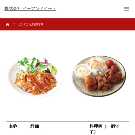
株式会社 イーアンドイート
かけだれ系調味料
名称
詳細
料理例（一例で
す）